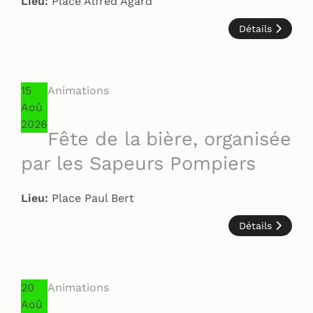
Lieu:
Place Alfred Agard
Détails
15
Animations
Aoû
2026
Fête de la bière, organisée
par les Sapeurs Pompiers
Lieu:
Place Paul Bert
Détails
20
Animations
Aoû