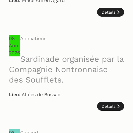
Lieu:
Place Alfred Agard
Détails
08
Animations
Aoû
2026
Sardinade organisée par la
Compagnie Nontronnaise
des Soufflets.
Lieu:
Allées de Bussac
Détails
08
Concert